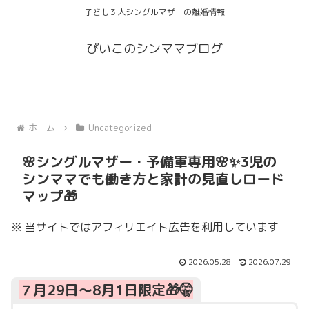
子ども３人シングルマザーの離婚情報
ぴいこのシンママブログ
ホーム
Uncategorized
🌸シングルマザー・予備軍専用🌸✨3児の
シンママでも働き方と家計の見直しロード
マップ🎁
※ 当サイトではアフィリエイト広告を利用しています
2026.05.28
2026.07.29
７月29日～8月1日限定🎁🤫