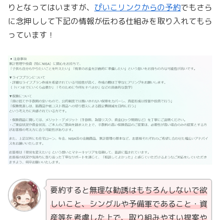
りとなってはいますが、
ぴいこリンクからの予約
でもさら
に念押しして下記の情報が伝わる仕組みを取り入れてもら
っています！
要約すると
無理な勧誘はもちろんしないで欲
しいこと、シングルや予備軍であること・資
産等を考慮した
上で
、
取り組みやすい
提案や