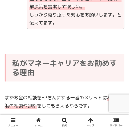
解決策を提案して欲しい。
しっかり寄り添った対応をお願いします。と
伝えてます。
私がマネーキャリアをお勧めす
る理由
まずお金の相談をFPさんにする一番のメリットは
お金全
般の相談や診断
をしてもらえるからです。
通常『保険の窓口』のような場所であれば保険の
メニュー
ホーム
検索
トップ
サイドバー